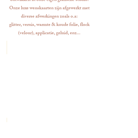
ontwikkelt in onze eigen grafische studio.
Onze luxe wenskaarten zijn afgewerkt met
diverse afwerkingen zoals o.a:
glitter, vernis, warmte & koude folie, flock
(velour), applicatie, geluid, enz...
Age Parade
Leeftijdskaarten
van
1
tot
en
met
100
jaar.
Vier
elke
leeftijd
in
stijl!
Lords & Ladies
Een