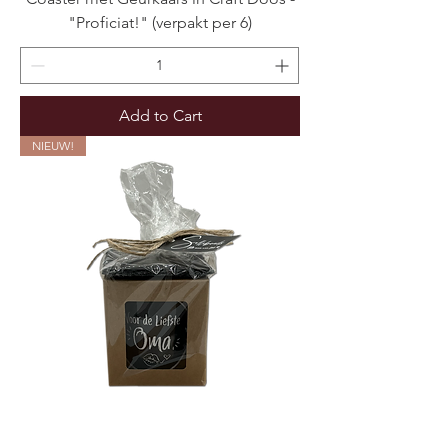
"Proficiat!" (verpakt per 6)
Add to Cart
NIEUW!
Coaster met Geurkaars in Craft Doos -