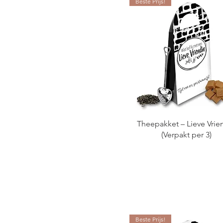
Beste Prijs!
WEEK
Roomspray
Scrubzout
Tegoedbonnen
Thee
Theepakket
TRY-OUTPAKKETTEN
Wenskaarsen
Theepakket – Lieve Vrie
(Verpakt per 3)
Beste Prijs!