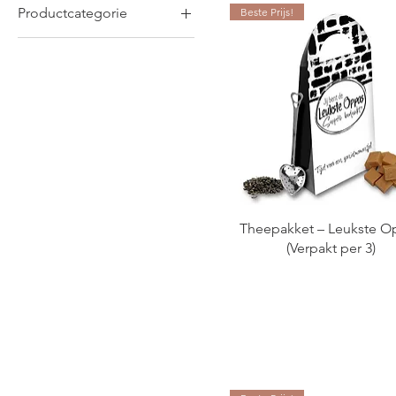
Productcategorie
Beste Prijs!
Amberblokjes
Badzout
Bruisballen
Cadeaulabels
Cadeauset Geurkaars
Geurkaarsen
Gift & Stationary
Theepakket – Leukste O
Giftbox Candles
(Verpakt per 3)
Gifts met Kruiden
Glazen Stolp
Invulboek
Koker Scrubzout
Nieuwe Producten
PROMOTIE VAN DE