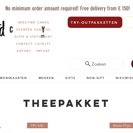
No minimum order amount required! Free delivery from € 150!
TRY-OUTPAKKETTEN
GREETING CARDS
SCENTED CANDLES
GIFTS & STATIONARY
CONTACT
LOYALTY
EXPORT
IMPORT
Zoeken
WENSKAARTEN
MOKKEN
GIFTS
NON-GIFT
NIEUWIG
Theepakket
TRY ME!
Beste Prijs!