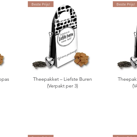
Beste Prijs!
Beste Prijs!
ppas
Theepakket – Liefste Buren
Theepakk
(Verpakt per 3)
(V