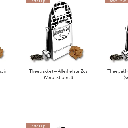
Beste Prijs!
Beste Prijs!
ndin
Theepakket – Allerliefste Zus
Theepakke
(Verpakt per 3)
(V
Beste Prijs!