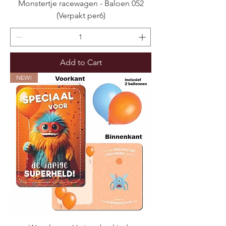
Monstertje racewagen - Baloen 052
(Verpakt per6)
Add to Cart
NEW!