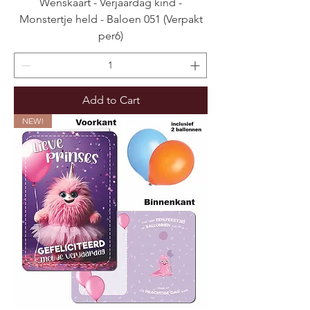
Wenskaart - Verjaardag kind -
Monstertje held - Baloen 051 (Verpakt
per6)
Add to Cart
NEW!