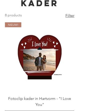
Kader
8 products
Filter
NIEUW!
Fotoclip kader in Hartvorm - "I Love
You"