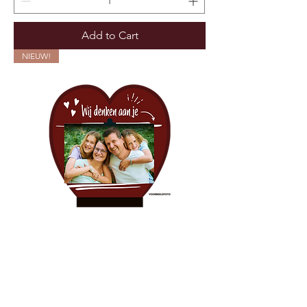
Add to Cart
NIEUW!
Fotoclip kader in Hartvorm - "Wij
denken aan je"