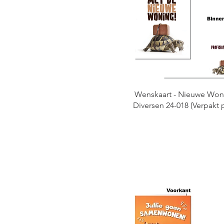
My Aura - Horoscopes
Nieuwe Producten
PROMOTIE VAN DE
WEEK
TRY-OUTPAKKETTEN
Wenskaarten
Wenskaart - Nieuwe Won
Diversen 24-018 (Verpakt p