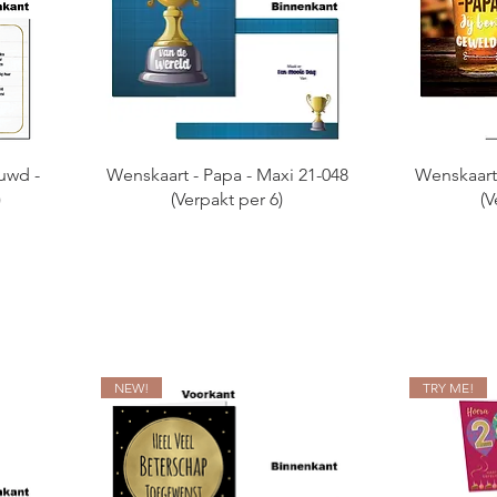
uwd -
Wenskaart - Papa - Maxi 21-048
Wenskaart 
)
(Verpakt per 6)
(V
NEW!
TRY ME!