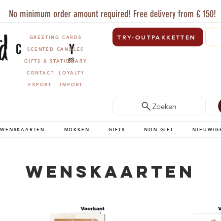
No minimum order amount required! Free delivery from € 150!
TRY-OUTPAKKETTEN
GREETING CARDS
SCENTED CANDLES
GIFTS & STATIONARY
CONTACT
LOYALTY
EXPORT
IMPORT
Zoeken
WENSKAARTEN
MOKKEN
GIFTS
NON-GIFT
NIEUWIG
Wenskaarten