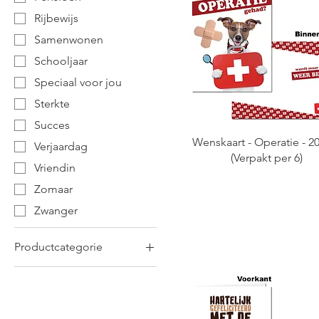
Rijbewijs
Samenwonen
Schooljaar
Speciaal voor jou
Sterkte
Succes
Wenskaart - Operatie - 2
Verjaardag
(Verpakt per 6)
Vriendin
Zomaar
Zwanger
Productcategorie
Ballonnen
Gift & Stationary
Horoscopen