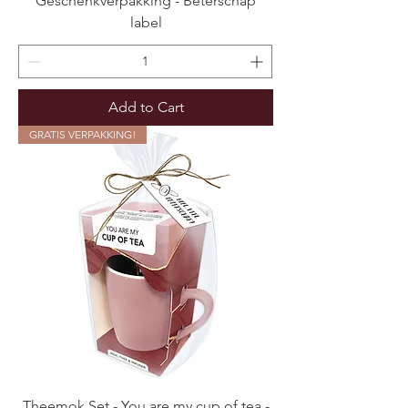
Geschenkverpakking - Beterschap
label
Add to Cart
GRATIS VERPAKKING!
Theemok Set - You are my cup of tea -