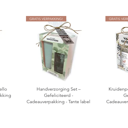
GRATIS VERPAKKING!
GRATIS VER
ello
Handverzorging Set –
Kruidenpo
kking
Gefeliciteerd -
Ge
Cadeauverpakking - Tante label
Cadeauverp