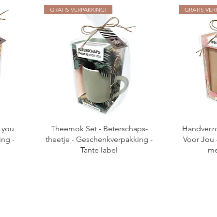
GRATIS VERPAKKING!
GRATIS VER
l you
Theemok Set - Beterschaps-
Handverzo
ing -
theetje - Geschenkverpakking -
Voor Jou
Tante label
me