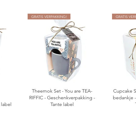
GRATIS VERPAKKING!
GRATIS VER
Theemok Set - You are TEA-
Cupcake Se
RIFFIC - Geschenkverpakking -
bedankje 
 label
Tante label