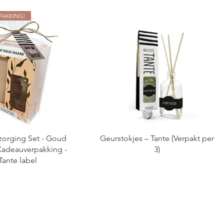
PAKKING!
orging Set - Goud
Geurstokjes – Tante (Verpakt per
Cadeauverpakking -
3)
Tante label