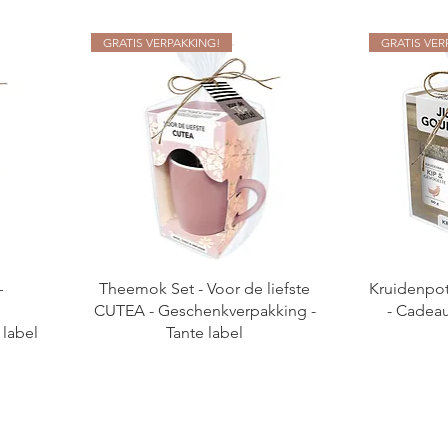
GRATIS VERPAKKING!
GRATIS VER
–
Theemok Set - Voor de liefste
Kruidenpot
CUTEA - Geschenkverpakking -
- Cadeau
 label
Tante label