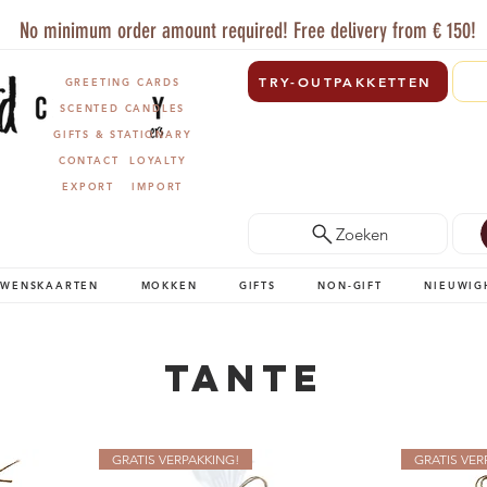
No minimum order amount required! Free delivery from € 150!
TRY-OUTPAKKETTEN
GREETING CARDS
SCENTED CANDLES
GIFTS & STATIONARY
CONTACT
LOYALTY
EXPORT
IMPORT
Zoeken
WENSKAARTEN
MOKKEN
GIFTS
NON-GIFT
NIEUWIG
Tante
GRATIS VERPAKKING!
GRATIS VER