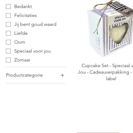
Bedankt
Felicitaties
Jij bent goud waard
Liefde
Oom
Speciaal voor jou
Zomaar
Cupcake Set - Speciaal 
Jou - Cadeauverpakking -
Productcategorie
label
Badschuim met label
Cadeaulabels
Cupcake Set
Geurstokjes
Gifts met Kruiden
Handverzorging set met