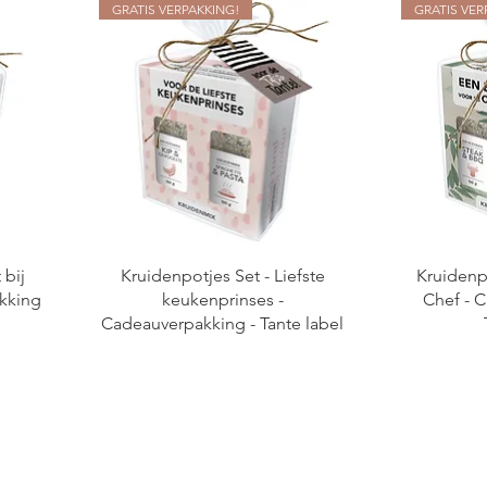
GRATIS VERPAKKING!
GRATIS VER
 bij
Kruidenpotjes Set - Liefste
Kruidenp
kking
keukenprinses -
Chef - 
Cadeauverpakking - Tante label