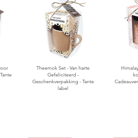
voor
Theemok Set - Van harte
Himalay
 Tante
Gefeliciteerd -
ko
Geschenkverpakking - Tante
Cadeauverp
label