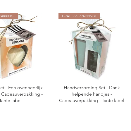
PAKKING!
GRATIS VERPAKKING!
t - Een ovenheerlijk
Handverzorging Set - Dank
- Cadeauverpakking -
helpende handjes -
Tante label
Cadeauverpakking - Tante label