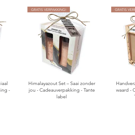
GRATIS VERPAKKING!
GRATIS VER
iaal
Himalayazout Set – Saai zonder
Handverz
ing -
jou - Cadeauverpakking - Tante
waard - 
label