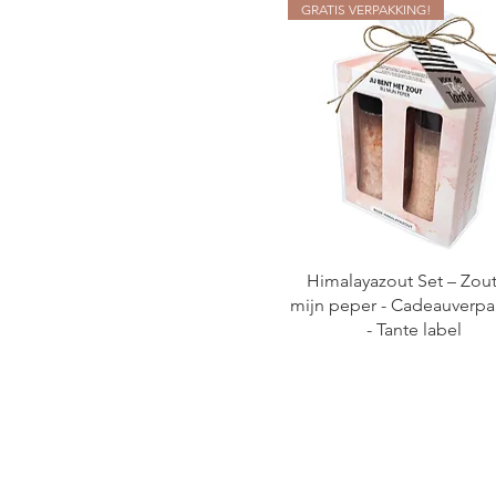
GRATIS VERPAKKING!
label
Himalayazout set met
label
Kruiden
Kruidenpotjes in
cadeauverpakking
Kruidenpotjes met label
Slabben
Thee
Himalayazout Set – Zout
Thee Tas
mijn peper - Cadeauverpa
Theepakket
- Tante label
Verzorging