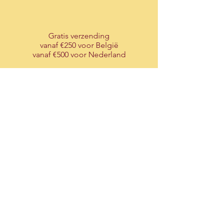
Gratis verzending
vanaf €250 voor België
vanaf €500 voor Nederland
Ondersteuning
via onze live-chat
Maak
uw account
aan
voor een service op maat
T-Candlelights is a division of T-traders BVBA
Tel:
+32 (0)3 326 26 71