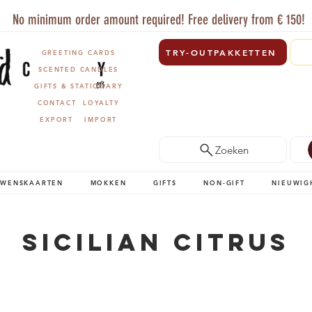
No minimum order amount required! Free delivery from € 150!
TRY-OUTPAKKETTEN
GREETING CARDS
SCENTED CANDLES
GIFTS & STATIONARY
CONTACT
LOYALTY
EXPORT
IMPORT
Zoeken
WENSKAARTEN
MOKKEN
GIFTS
NON-GIFT
NIEUWIG
Sicilian Citrus