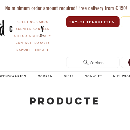
No minimum order amount required! Free delivery from € 150!
TRY-OUTPAKKETTEN
GREETING CARDS
SCENTED CANDLES
GIFTS & STATIONARY
CONTACT
LOYALTY
EXPORT
IMPORT
Zoeken
WENSKAARTEN
MOKKEN
GIFTS
NON-GIFT
NIEUWIG
Producte