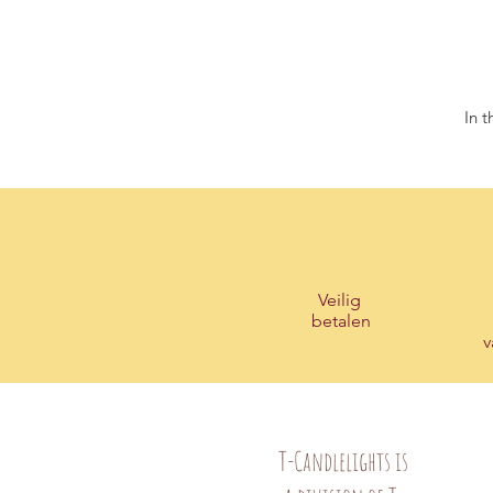
In 
Veilig
betalen
v
T-Candlelights is