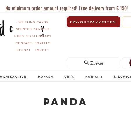
No minimum order amount required! Free delivery from € 150!
TRY-OUTPAKKETTEN
GREETING CARDS
SCENTED CANDLES
GIFTS & STATIONARY
CONTACT
LOYALTY
EXPORT
IMPORT
Zoeken
WENSKAARTEN
MOKKEN
GIFTS
NON-GIFT
NIEUWIG
Panda