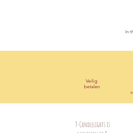
In 
Veilig
betalen
v
T-Candlelights is