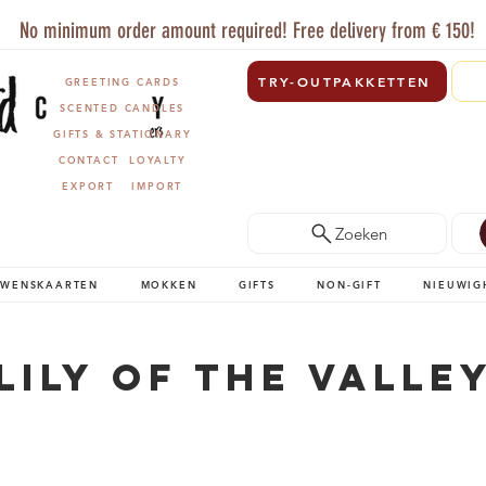
No minimum order amount required! Free delivery from € 150!
TRY-OUTPAKKETTEN
GREETING CARDS
SCENTED CANDLES
GIFTS & STATIONARY
CONTACT
LOYALTY
EXPORT
IMPORT
Zoeken
WENSKAARTEN
MOKKEN
GIFTS
NON-GIFT
NIEUWIG
Lily Of The Valle