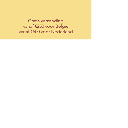
Gratis verzending
vanaf €250 voor België
vanaf €500 voor Nederland
Ondersteuning
via onze live-chat
Maak
uw account
aan
voor een service op maat
T-Candlelights is a division of T-traders BVBA
Tel:
+32 (0)3 326 26 71