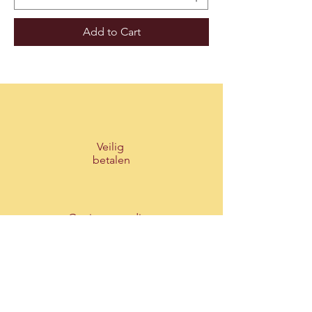
Add to Cart
Veilig
betalen
Gratis verzending
vanaf €250 voor België
vanaf €500 voor Nederland