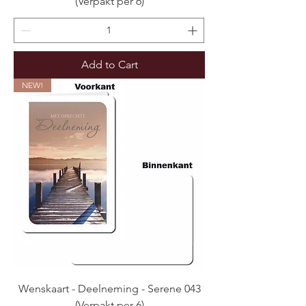
(Verpakt per 6)
Add to Cart
NEW!
Wenskaart - Deelneming - Serene 043
(Verpakt per 6)