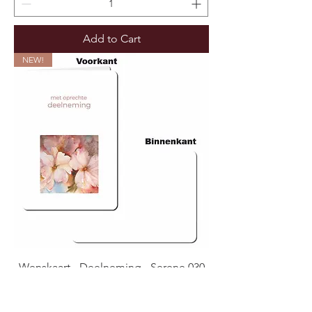
Add to Cart
NEW!
Wenskaart - Deelneming - Serene 030
(Verpakt per 6)