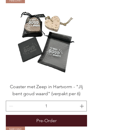
NIEUW!
Coaster met Zeep in Hartvorm - "JIj
bent goud waard" (verpakt per 6)
Pre-Order
NIEUW!