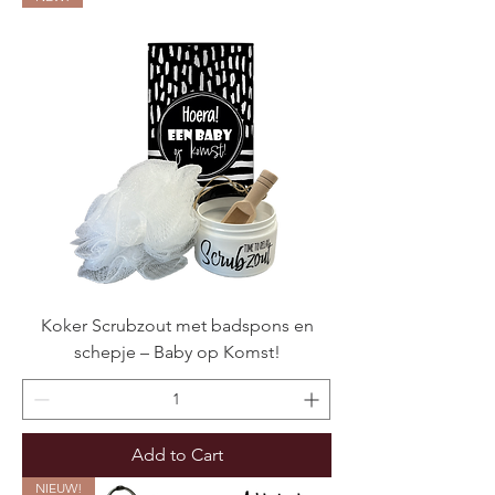
Koker Scrubzout met badspons en
schepje – Baby op Komst!
Add to Cart
NIEUW!