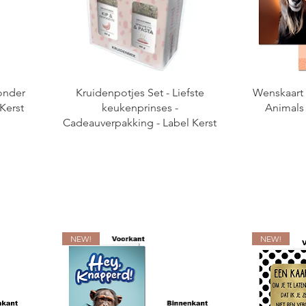
zonder
Kruidenpotjes Set - Liefste
Wenskaart -
Kerst
keukenprinses -
Animals 
Cadeauverpakking - Label Kerst
NEW!
NEW!