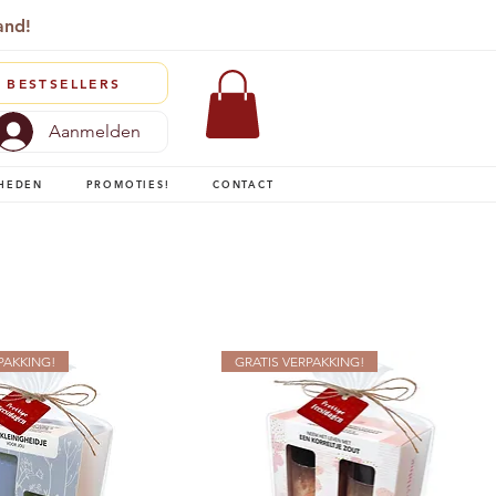
and!
BESTSELLERS
Aanmelden
HEDEN
PROMOTIES!
CONTACT
PAKKING!
GRATIS VERPAKKING!