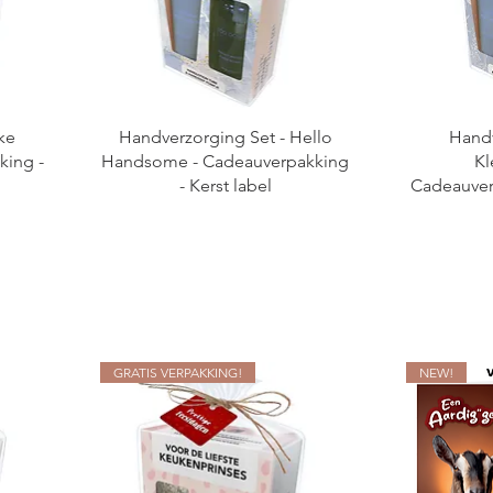
ke
Handverzorging Set - Hello
Handv
king -
Handsome - Cadeauverpakking
Kl
- Kerst label
Cadeauverp
GRATIS VERPAKKING!
NEW!