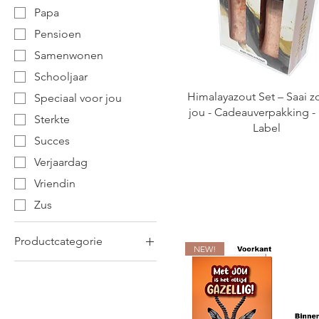
Papa
Pensioen
Samenwonen
Schooljaar
Himalayazout Set – Saai 
Speciaal voor jou
jou - Cadeauverpakking - 
Sterkte
Label
Succes
Verjaardag
Vriendin
Zus
Productcategorie
NEW!
Amberblokjes
Autoparfum
Badschuim met label