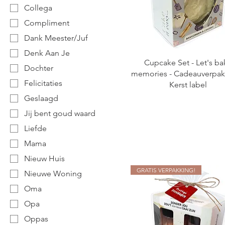
Collega
Compliment
Dank Meester/Juf
Denk Aan Je
Cupcake Set - Let's ba
Dochter
memories - Cadeauverpak
Felicitaties
Kerst label
Geslaagd
Jij bent goud waard
Liefde
Mama
Nieuw Huis
GRATIS VERPAKKING!
Nieuwe Woning
Oma
Opa
Oppas