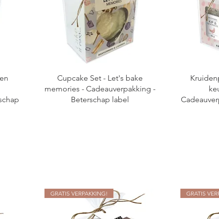
ven
Cupcake Set - Let's bake
Kruidenp
memories - Cadeauverpakking -
ke
rschap
Beterschap label
Cadeauver
GRATIS VERPAKKING!
GRATIS VER