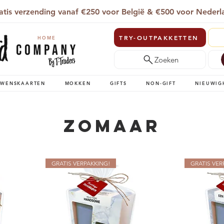
atis verzending vanaf €250 voor België & €500 voor Nederl
TRY-OUTPAKKETTEN
HOME
Zoeken
WENSKAARTEN
MOKKEN
GIFTS
NON-GIFT
NIEUWIG
Zomaar
GRATIS VERPAKKING!
GRATIS VER