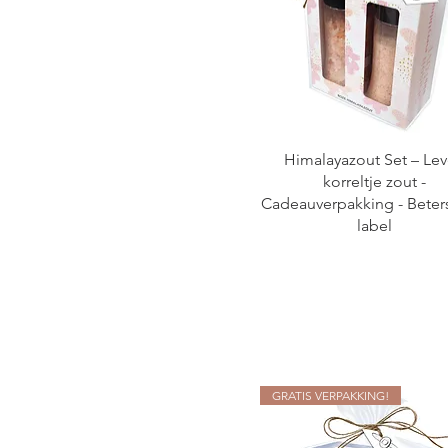
Himalayazout Set – Le
korreltje zout -
Cadeauverpakking - Bete
label
GRATIS VERPAKKING!