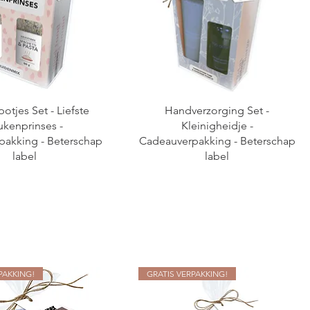
otjes Set - Liefste
Handverzorging Set -
ukenprinses -
Kleinigheidje -
pakking - Beterschap
Cadeauverpakking - Beterschap
label
label
PAKKING!
GRATIS VERPAKKING!