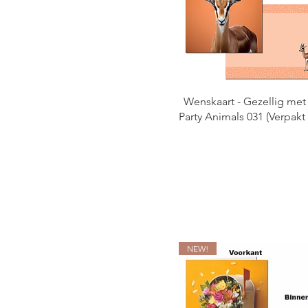
Cadeaulabels
Cadeauset Geurkaars
Conditioner
Cupcake Set
Geurkaarsen
Wenskaart - Gezellig met 
Gift & Stationary
Party Animals 031 (Verpakt 
Giftbox Candles
Giftboxen
Gifts met Kruiden
Handverzorging set met
label
Himalayazout set met
label
NEW!
Invulboek
Koker