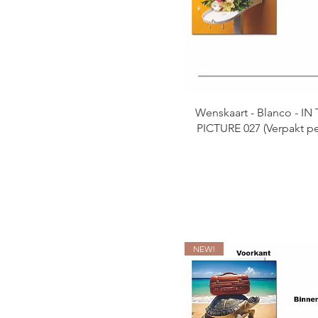
Koker Scrubzout
Kruiden
Kruidenpotjes in
cadeauverpakking
Kruidenpotjes met label
Kruidenzakjes Set
Wenskaart - Blanco - IN
Losse Verpakkingen
PICTURE 027 (Verpakt pe
Roomspray
Scrubzout
Shampoo
Thee
Thee Tas
NEW!
Verzorging
Wenskaarsen
Wenskaarten
Zeep