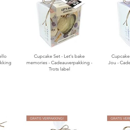
ello
Cupcake Set - Let's bake
Cupcake 
kking
memories - Cadeauverpakking -
Jou - Cade
Trots label
GRATIS VERPAKKING!
GRATIS VER