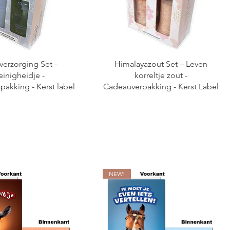
erzorging Set -
Himalayazout Set – Leven
einigheidje -
korreltje zout -
akking - Kerst label
Cadeauverpakking - Kerst Label
NEW!