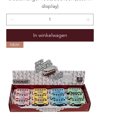
display)
In winkelwagen
NEW!
Sleutelhanger Speelgoedauto VW BUS