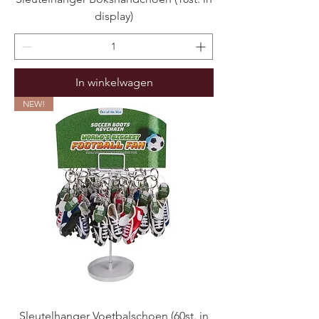
display)
In winkelwagen
NEW!
Sleutelhanger Voetbalschoen (60st. in