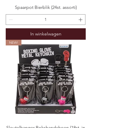
Spaarpot Bierblik (24st. assorti)
In winkelwagen
NEW!
Sleutelhanger Bokshandchoen (18st. in