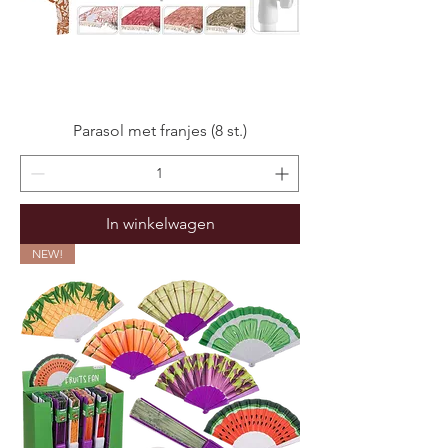
Parasol met franjes (8 st.)
In winkelwagen
NEW!