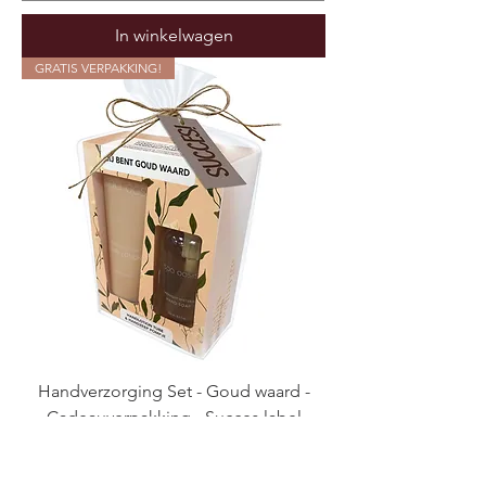
In winkelwagen
GRATIS VERPAKKING!
Handverzorging Set - Goud waard -
Cadeauverpakking - Succes label