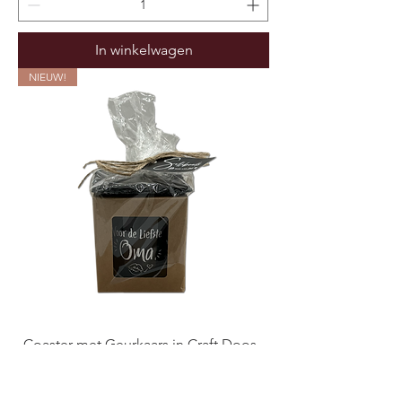
In winkelwagen
NIEUW!
Coaster met Geurkaars in Craft Doos -
"Voor de Liefste Oma" (verpakt per 6)