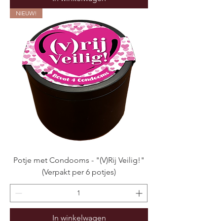
NIEUW!
Potje met Condooms - "(V)Rij Veilig!"
(Verpakt per 6 potjes)
In winkelwagen