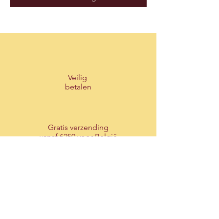
Veilig
betalen
Gratis verzending
vanaf €250 voor België
vanaf €500 voor Nederland
Ondersteuning
via onze live-chat