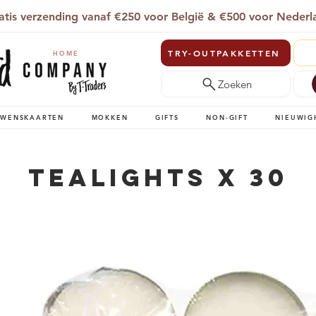
atis verzending vanaf €250 voor België & €500 voor Nederl
TRY-OUTPAKKETTEN
HOME
Zoeken
WENSKAARTEN
MOKKEN
GIFTS
NON-GIFT
NIEUWIG
Tealights x 30