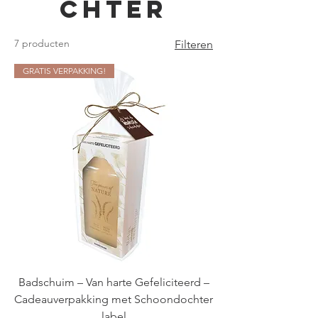
chter
7 producten
Filteren
GRATIS VERPAKKING!
Badschuim – Van harte Gefeliciteerd –
Cadeauverpakking met Schoondochter
label