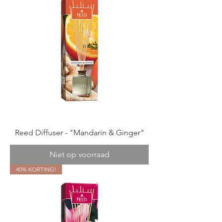
Reed Diffuser - "Mandarin & Ginger"
Niet op voorraad
40% KORTING!