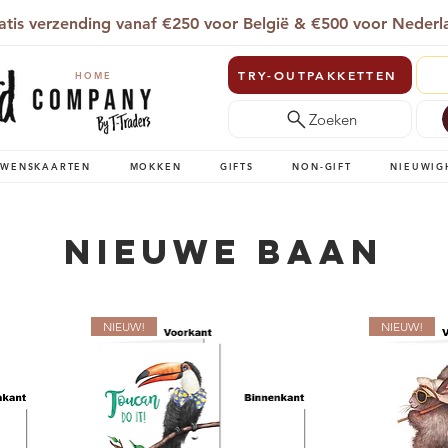
atis verzending vanaf €250 voor België & €500 voor Nederl
TRY-OUTPAKKETTEN
HOME
Zoeken
WENSKAARTEN
MOKKEN
GIFTS
NON-GIFT
NIEUWIG
Nieuwe Baan
NIEUW!
NIEUW!