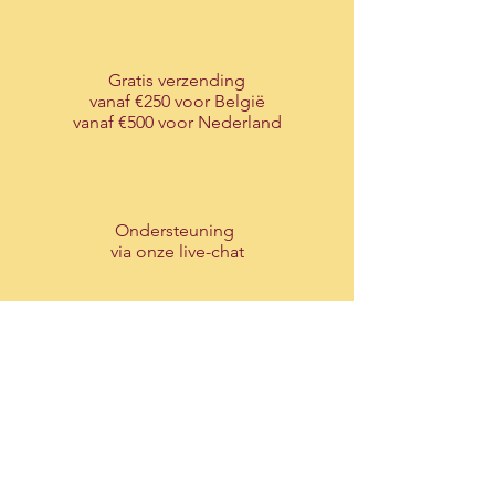
Gratis verzending
vanaf €250 voor België
vanaf €500 voor Nederland
Ondersteuning
via onze live-chat
Maak
uw account
aan
voor een service op maat
Over ons
T-Traders BV is een Belgisch familiebedrijf met