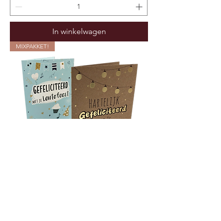
In winkelwagen
MIXPAKKET!
Pakket: Wenskaarten Lentefeest