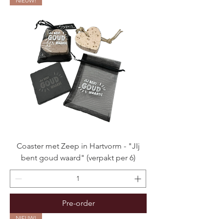
NIEUW!
Coaster met Zeep in Hartvorm - "JIj
bent goud waard" (verpakt per 6)
Pre-order
NIEUW!