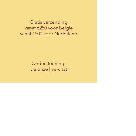
Gratis verzending
vanaf €250 voor België
vanaf €500 voor Nederland
Ondersteuning
via onze live-chat
Maak
uw account
aan
voor een service op maat
Over ons
T-Traders BV is een Belgisch familiebedrijf met