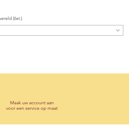
reld (6st.)
Maak
uw account
aan
voor een service op maat