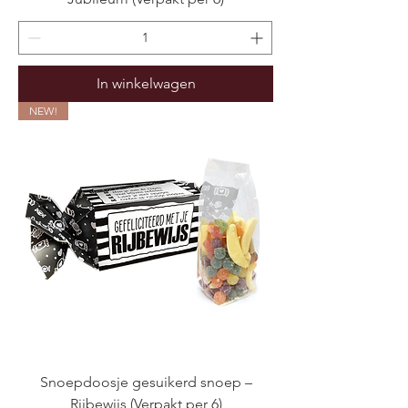
In winkelwagen
NEW!
Snoepdoosje gesuikerd snoep –
Rijbewijs (Verpakt per 6)