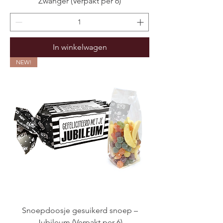
Zwanger (Verpakt per 6)
In winkelwagen
NEW!
Snoepdoosje gesuikerd snoep –
Jubileum (Verpakt per 6)