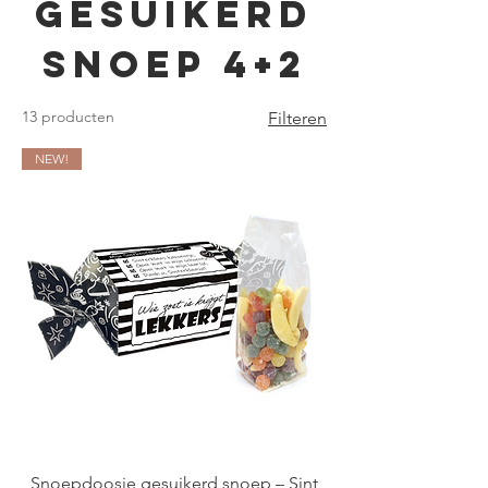
Gesuikerd
Snoep 4+2
13 producten
Filteren
NEW!
Snoepdoosje gesuikerd snoep – Sint