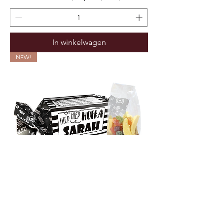
In winkelwagen
NEW!
Snoepdoosje gesuikerd snoep – Sarah
(Verpakt per 6)