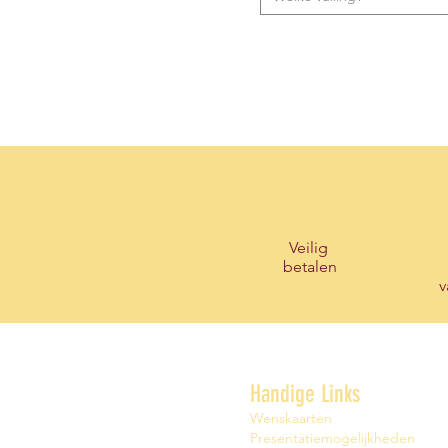
Veilig
betalen
v
Handige Links
Wenskaarten
Presentatiemogelijkheden