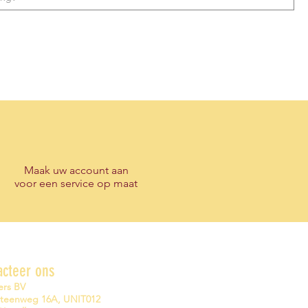
Maak
uw account
aan
voor een service op maat
acteer ons
ers BV
steenweg 16A, UNIT012