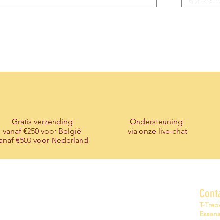
Gratis verzending
Ondersteuning
vanaf €250 voor België
via onze live-chat
anaf €500 voor Nederland
Over ons
Cont
T-Traders BV is een Belgisch familiebedrijf met
T-Trad
als core business uitgeverij van wenskaarten.
Essen